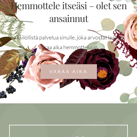
Hemmottele itseäsi – olet sen
ansainnut
Yksilöllistä palvelua sinulle, joka arvostat laatua.
Varaa aika hemmotteluun.
VARAA AIKA