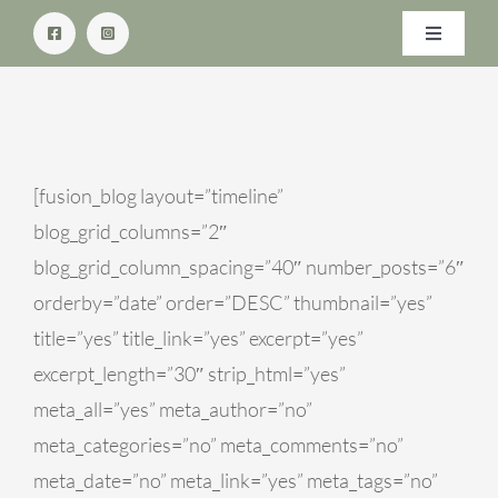
Skip
Toggle
to
Navigati
content
ETUSIVU
PALVELUT
[fusion_blog layout=”timeline”
blog_grid_columns=”2″
HINNASTO
blog_grid_column_spacing=”40″ number_posts=”6″
orderby=”date” order=”DESC” thumbnail=”yes”
AJANVARAUS
title=”yes” title_link=”yes” excerpt=”yes”
excerpt_length=”30″ strip_html=”yes”
YHTEYSTIEDOT
meta_all=”yes” meta_author=”no”
meta_categories=”no” meta_comments=”no”
meta_date=”no” meta_link=”yes” meta_tags=”no”